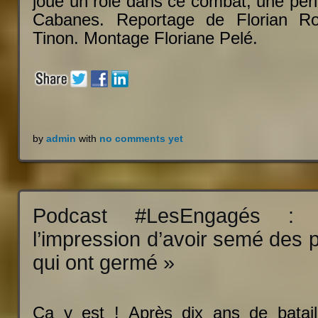
joué un rôle dans ce combat, une péri
Cabanes. Reportage de Florian Ro
Tinon. Montage Floriane Pelé.
by
admin
with
no comments yet
Podcast #LesEngagés : 
l’impression d’avoir semé des p
qui ont germé »
Ça y est ! Après dix ans de batail