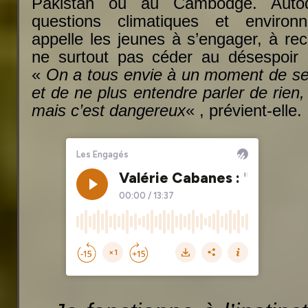
Pakistan ou au Cambodge. Autod
questions climatiques et environn
appelle les jeunes à s’engager, à rec
ne surtout pas céder au désespoir e
«
On a tous envie à un moment de se
et de ne plus entendre parler de rien,
mais c’est dangereux
« , prévient-elle.