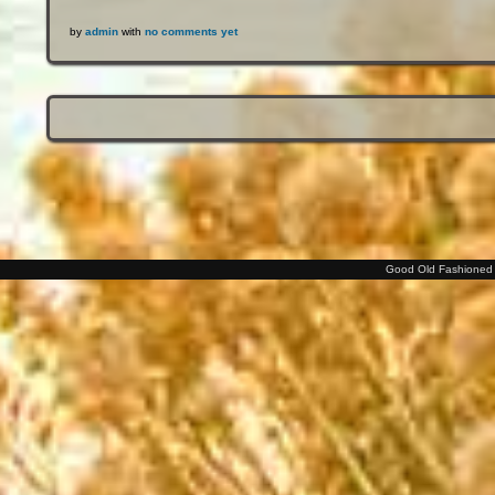
by
admin
with
no comments yet
Good Old Fashioned