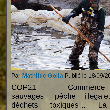
Par
Mathilde Golla
Publié
le 18/09/2
COP21 – Commerce d
sauvages, pêche illégale
déchets toxiques… La c