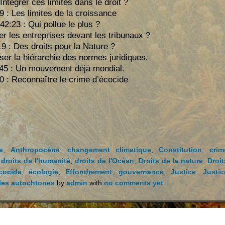
 Intégrer ces limites dans le droit ?
9 : Les limites de la croissance
42:23 : Qui pollue le plus ?
r les entreprises devant les tribunaux ?
19 : Des droits pour la Nature ?
rser la hiérarchie des normes juridiques.
45 : Un mouvement déjà mondial.
0 : Reconnaître le crime d’écocide
e
,
Anthropocène
,
changement climatique
,
Constitution
,
crim
,
droits de l'humanité
,
droits de l'Océan
,
Droits de la nature
,
Droit
cocide
,
écologie
,
Effondrement
,
gouvernance
,
Justice
,
Justic
les autochtones
by
admin
with
no comments yet