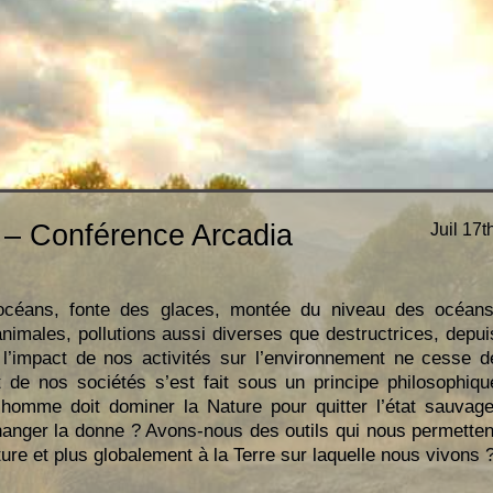
e – Conférence Arcadia
Juil 17t
s océans, fonte des glaces, montée du niveau des océans
imales, pollutions aussi diverses que destructrices, depui
, l’impact de nos activités sur l’environnement ne cesse d
 de nos sociétés s’est fait sous un principe philosophiqu
l’homme doit dominer la Nature pour quitter l’état sauvage
hanger la donne ? Avons-nous des outils qui nous permetten
ture et plus globalement à la Terre sur laquelle nous vivons 