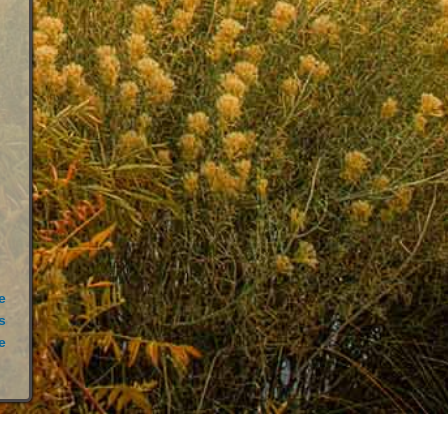
e
s
e