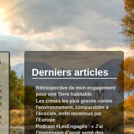
h
Derniers articles
,
Rétrospective de mon engagement
s
pour une Terre habitable.
e
Les crimes les plus graves contre
e
l’environnement, comparables à
.
l’écocide, enfin reconnus par
t
l’Europe
?
Podcast #LesEngagés : « J’ai
l’impression d’avoir semé des