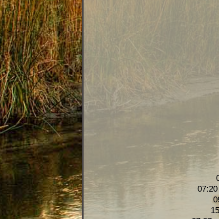
07:20
0
15