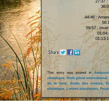
27:37 :
36:0
44:46 : Amene
56:
59:57 : Inve
01:04:
01:13:1
This entry was posted in
Amazoni
climatique
,
Droit pénal international
de la terre
,
droits des rivières
,
E
climatique
,
Limites planétaires
,
Peup