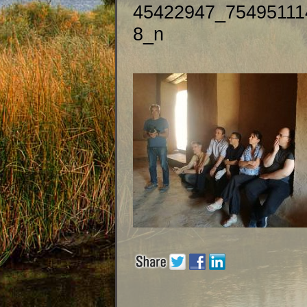
45422947_75495111
8_n