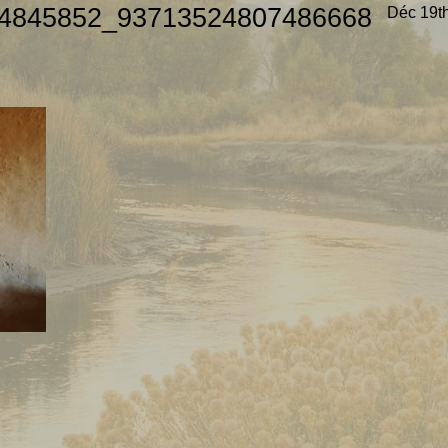
4845852_93713524807486668
Déc 19t