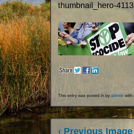
thumbnail_hero-411
This entry was posted in by
admin
with
‹ Previous Image