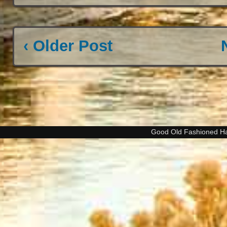
‹ Older Post
Good Old Fashioned H