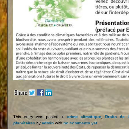
This entry was posted in
crime climatique
,
Droits de l
planétaires
by
admin
with
no comments yet