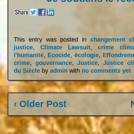
This entry was posted in
changement cl
justice
,
Climate Lawsuit
,
crime clima
l'humanité
,
Ecocide
,
écologie
,
Effondrem
crime
,
gouvernance
,
Justice
,
Justice cl
du Siècle
by
admin
with
no comments yet
‹ Older Post