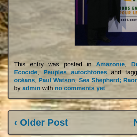
This entry was posted in
Amazonie
,
D
Ecocide
,
Peuples autochtones
and tag
océans
,
Paul Watson
,
Sea Shepherd; Raon
by
admin
with
no comments yet
‹ Older Post