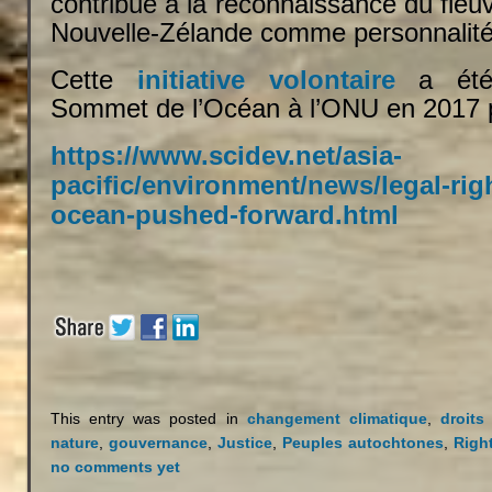
contribué à la reconnaissance du fle
Nouvelle-Zélande comme personnalité 
Cette
initiative volontaire
a été 
Sommet de l’Océan à l’ONU en 2017 p
https://www.scidev.net/asia-
pacific/environment/news/legal-righ
ocean-pushed-forward.html
This entry was posted in
changement climatique
,
droits
nature
,
gouvernance
,
Justice
,
Peuples autochtones
,
Righ
no comments yet